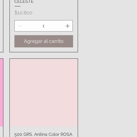
CELESTE
Precio
$10.800
Agregar al carrito
500 GRS. Anilina Color ROSA
Vista rápida