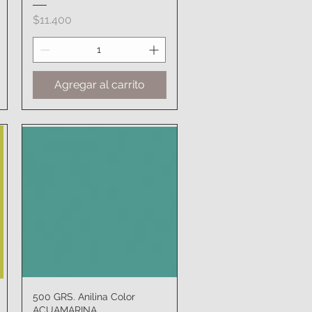
Precio
$11.400
Agregar al carrito
500 GRS. Anilina Color
Vista rápida
ACUAMARINA