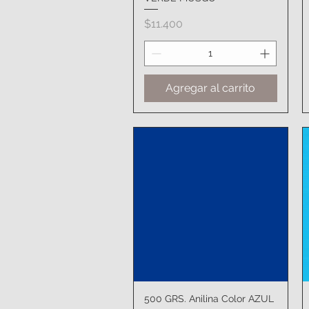
Precio
$11.400
Agregar al carrito
500 GRS. Anilina Color AZUL
Vista rápida