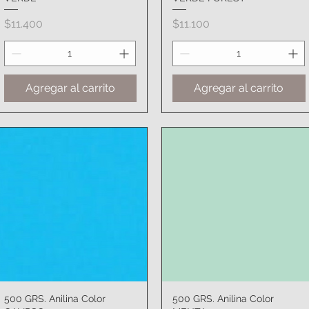
Precio
Precio
$11.400
$11.100
Agregar al carrito
Agregar al carrito
500 GRS. Anilina Color
Vista rápida
500 GRS. Anilina Color
Vista rápida