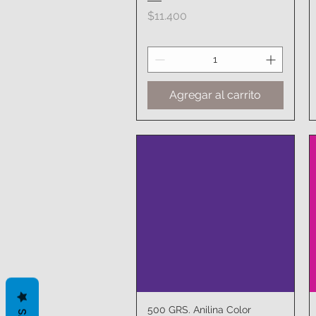
Precio
$11.400
Agregar al carrito
500 GRS. Anilina Color
Vista rápida