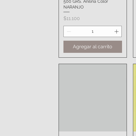
500 GRS. Anilina Color
Vista rápida
NARANJO
Precio
$11.100
Agregar al carrito