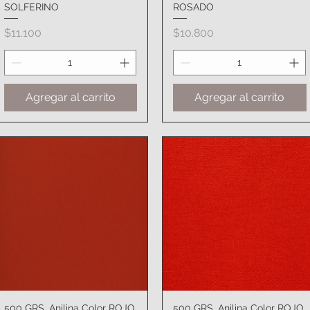
SOLFERINO
ROSADO
Precio
Precio
$11.100
$10.800
Agregar al carrito
Agregar al carrito
500 GRS. Anilina Color ROJO
Vista rápida
500 GRS. Anilina Color ROJO
Vista rápida