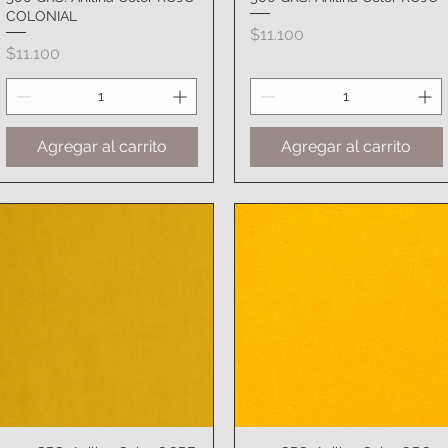
COLONIAL
Precio
$11.100
Precio
$11.100
Agregar al carrito
Agregar al carrito