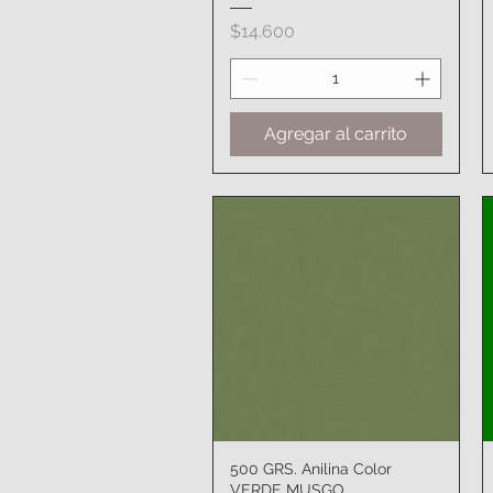
Precio
$14.600
Agregar al carrito
500 GRS. Anilina Color
Vista rápida
VERDE MUSGO