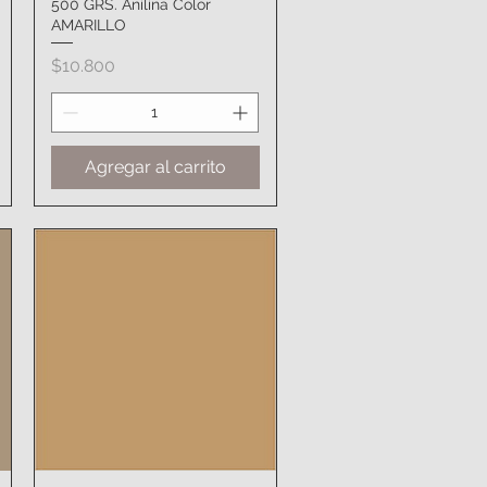
500 GRS. Anilina Color
Vista rápida
AMARILLO
Precio
$10.800
Agregar al carrito