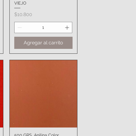
VIEJO
Precio
$10.800
Agregar al carrito
500 GRS. Anilina Color
Vista rápida