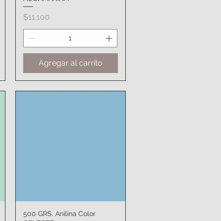
Precio
$11.100
Agregar al carrito
500 GRS. Anilina Color
Vista rápida