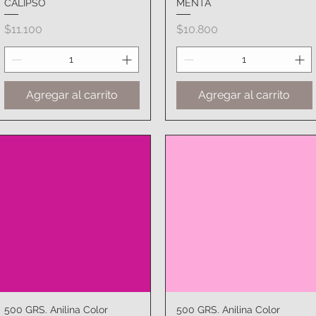
CALIPSO
MENTA
Precio
Precio
$11.100
$10.800
Agregar al carrito
Agregar al carrito
500 GRS. Anilina Color
Vista rápida
500 GRS. Anilina Color
Vista rápida