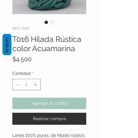
SKU: T016
T016 Hilada Rústica
REVIEWS
color Acuamarina
Precio
$4.500
Cantidad
*
Agregar al carrito
Realizar compra
Lanas 100% puras, de hilado rústico,