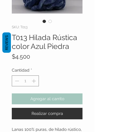
SKU: T013
T013 Hilada Rústica
REVIEWS
color Azul Piedra
Precio
$4.500
Cantidad
*
Agregar al carrito
Realizar compra
Lanas 100% puras, de hilado rústico,