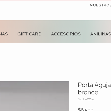
NUESTRO
NAS
GIFT CARD
ACCESORIOS
ANILINA
Porta Aguj
bronce
SKU: ACC01
Precio
$6.500