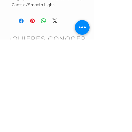
Classic/Smooth Light.
¿QUIERES CONOCER
NUESTRO TRABAJO?
Nuestras Lanas
Nuestras viejas lindas
Bolitas de pelo
CONTÁCTANOS:
Teléfono y Whatsapp
+56 2 2785 5842
VIÑA DEL MAR -
CHILE