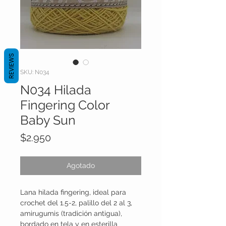
REVIEWS
SKU: N034
N034 Hilada
Fingering Color
Baby Sun
Precio
$2.950
Agotado
Lana hilada fingering, ideal para
crochet del 1.5-2, palillo del 2 al 3,
amirugumis (tradición antigua),
bordado en tela y en esterilla