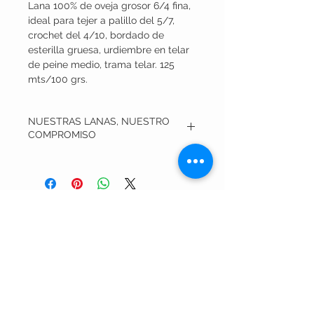
Lana 100% de oveja grosor 6/4 fina,
ideal para tejer a palillo del 5/7,
crochet del 4/10, bordado de
esterilla gruesa, urdiembre en telar
de peine medio, trama telar. 125
mts/100 grs.
NUESTRAS LANAS, NUESTRO
COMPROMISO
Todas nuestras lanas son elaboradas en
talleres sociales, en casa de nuestras
maravillosas mujeres trabajadoras, y
siempre con procesos de bajas emisiones.
Nuestro objetivo es cuidar al máximo el
¿QUIERES CONOCER
medio ambiente, por lo que usamos
Anilinas Sestre, que nos permiten teñir con
NUESTRO TRABAJO?
sólo minutos de hervor y luego contención
de calor. El agua resultante del teñido
puede ser reutilizada. Cada venta nos
Nuestras Lanas
permite aportar, mes a mes, a distintos
Nuestras viejas lindas
refugios de animales de cuatro patitas
Bolitas de pelo
para devolverles, en alguna medida, la