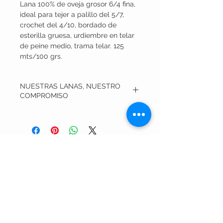
Lana 100% de oveja grosor 6/4 fina,
ideal para tejer a palillo del 5/7,
crochet del 4/10, bordado de
esterilla gruesa, urdiembre en telar
de peine medio, trama telar. 125
mts/100 grs.
NUESTRAS LANAS, NUESTRO
COMPROMISO
Todas nuestras lanas son elaboradas en
talleres sociales, en casa de nuestras
maravillosas mujeres trabajadoras, y
siempre con procesos de bajas emisiones.
Nuestro objetivo es cuidar al máximo el
¿QUIERES CONOCER
medio ambiente, por lo que usamos
Anilinas Sestre, que nos permiten teñir con
NUESTRO TRABAJO?
sólo minutos de hervor y luego contención
de calor. El agua resultante del teñido
puede ser reutilizada. Cada venta nos
Nuestras Lanas
permite aportar, mes a mes, a distintos
Nuestras viejas lindas
refugios de animales de cuatro patitas
Bolitas de pelo
para devolverles, en alguna medida, la