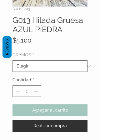
SKU: G013
G013 Hilada Gruesa
AZUL PÍEDRA
Precio
$5.100
REVIEWS
GRAMOS
*
Cantidad
*
Agregar al carrito
Realizar compra