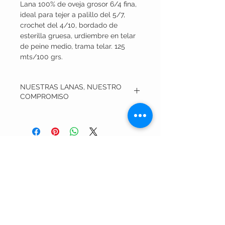
Lana 100% de oveja grosor 6/4 fina,
ideal para tejer a palillo del 5/7,
crochet del 4/10, bordado de
esterilla gruesa, urdiembre en telar
de peine medio, trama telar. 125
mts/100 grs.
NUESTRAS LANAS, NUESTRO
COMPROMISO
Todas nuestras lanas son elaboradas en
talleres sociales, en casa de nuestras
maravillosas mujeres trabajadoras, y
siempre con procesos de bajas emisiones.
Nuestro objetivo es cuidar al máximo el
¿QUIERES CONOCER
medio ambiente, por lo que usamos
Anilinas Sestre, que nos permiten teñir con
NUESTRO TRABAJO?
sólo minutos de hervor y luego contención
de calor. El agua resultante del teñido
puede ser reutilizada. Cada venta nos
Nuestras Lanas
permite aportar, mes a mes, a distintos
Nuestras viejas lindas
refugios de animales de cuatro patitas
Bolitas de pelo
para devolverles, en alguna medida, la