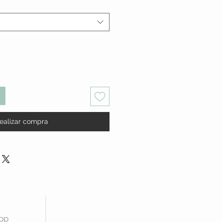
ealizar compra
:
app