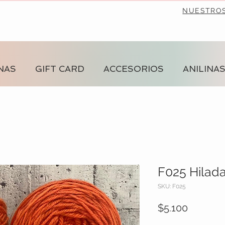
NUESTRO
NAS
GIFT CARD
ACCESORIOS
ANILINA
F025 Hilad
SKU: F025
Precio
$5.100