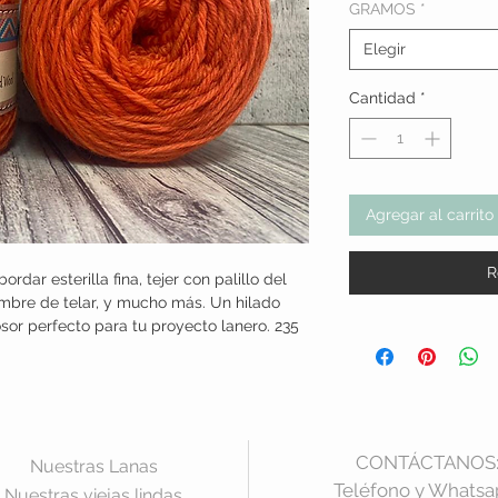
GRAMOS
*
Elegir
Cantidad
*
Agregar al carrito
R
ordar esterilla fina, tejer con palillo del
diembre de telar, y mucho más. Un hilado
sor perfecto para tu proyecto lanero. 235
CONTÁCTANOS
Nuestras Lanas
Teléfono y Whats
Nuestras viejas lindas