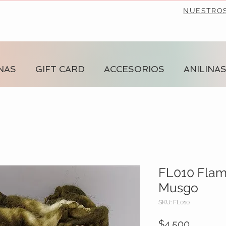
NUESTRO
NAS
GIFT CARD
ACCESORIOS
ANILINA
FL010 Flam
Musgo
SKU: FL010
Precio
$4.500