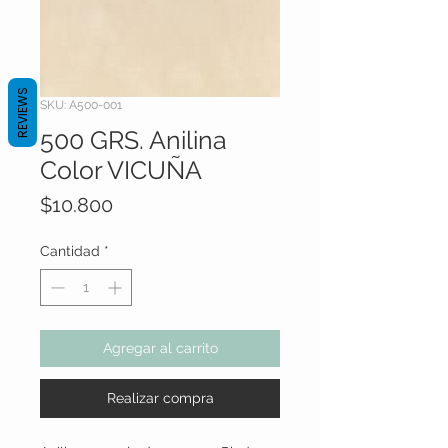
REVIEWS
SKU: A500-001
500 GRS. Anilina
Color VICUÑA
Precio
$10.800
Cantidad
*
Agregar al carrito
Realizar compra