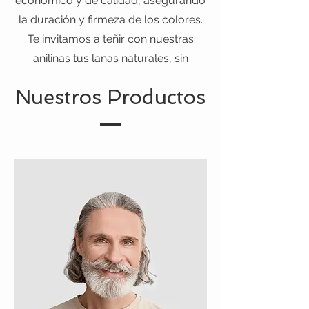
económico y de calidad, asegurando
la duración y firmeza de los colores.
Te invitamos a teñir con nuestras
anilinas tus lanas naturales, sin
complicaciones ni productos
Nuestros Productos
adicionales.