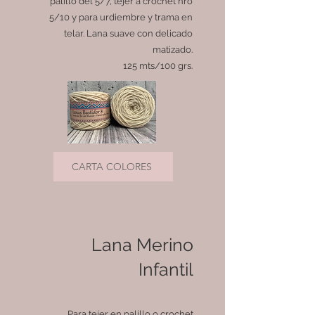
palillo del 5/7, tejer a crochet nro
5/10 y para urdiembre y trama en
telar. Lana suave con delicado
matizado.
125 mts/100 grs.
CARTA COLORES
Lana Merino
Infantil
Para tejer en palillo o crochet