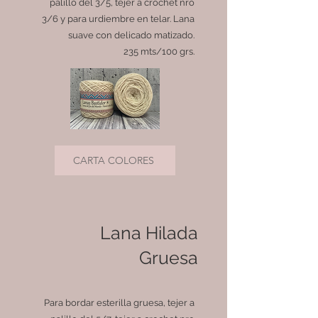
palillo del 3/5, tejer a crochet nro
3/6 y para urdiembre en telar. Lana
suave con delicado matizado.
235 mts/100 grs.
CARTA COLORES
Lana Hilada
Gruesa
Para bordar esterilla gruesa, tejer a