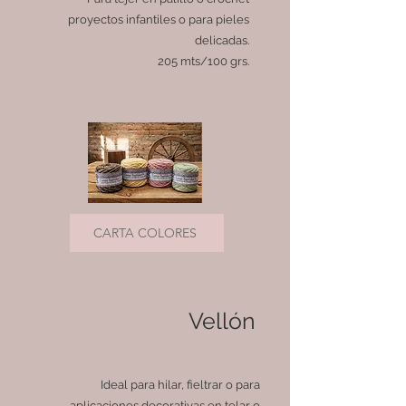
proyectos infantiles o para pieles
delicadas.
205 mts/100 grs.
CARTA COLORES
Vellón
Ideal para hilar, fieltrar o para
aplicaciones decorativas en telar o