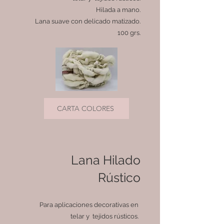
Hilada a mano.
Lana suave con delicado matizado.
100 grs.
CARTA COLORES
Lana Hilado
Rústico
Para aplicaciones decorativas en
telar y tejidos rústicos.