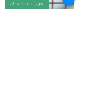
28 ovillos de 25 grs.
Color Pack: Caja Soft
Precio
$28.500
Suscríbete Ahora