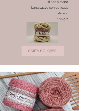
Hilada a mano.
Lana suave con delicado
matizado.
100 grs.
CARTA COLORES